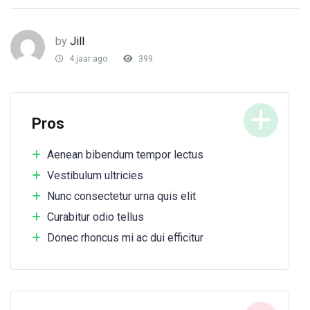
by
Jill
4 jaar ago
399
Pros
Aenean bibendum tempor lectus
Vestibulum ultricies
Nunc consectetur urna quis elit
Curabitur odio tellus
Donec rhoncus mi ac dui efficitur