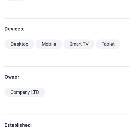
Devices:
Desktop
Mobile
Smart TV
Tablet
Owner:
Company LTD
Established: