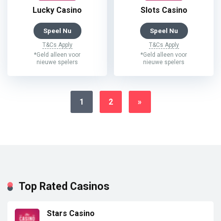
Lucky Casino
Slots Casino
Speel Nu
Speel Nu
T&Cs Apply
T&Cs Apply
*Geld alleen voor
*Geld alleen voor
nieuwe spelers
nieuwe spelers
1
2
»
Top Rated Casinos
Stars Casino