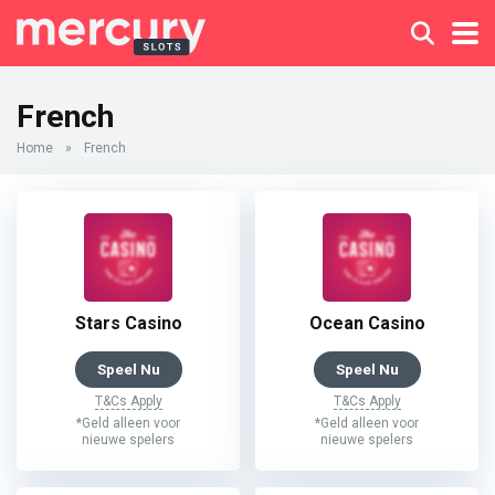
French
Home
»
French
Stars Casino
Ocean Casino
Speel Nu
Speel Nu
T&Cs Apply
T&Cs Apply
*Geld alleen voor
*Geld alleen voor
nieuwe spelers
nieuwe spelers