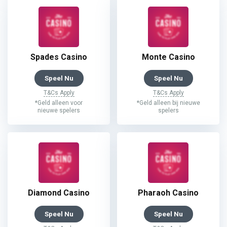
Spades Casino
Monte Casino
Speel Nu
Speel Nu
T&Cs Apply
T&Cs Apply
*Geld alleen voor
*Geld alleen bij nieuwe
nieuwe spelers
spelers
Diamond Casino
Pharaoh Casino
Speel Nu
Speel Nu