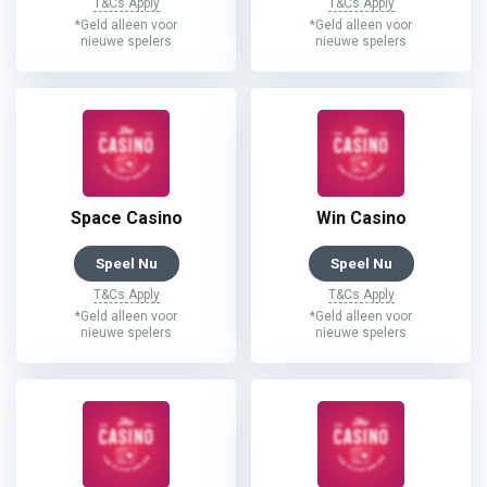
T&Cs Apply
T&Cs Apply
*Geld alleen voor
*Geld alleen voor
nieuwe spelers
nieuwe spelers
Space Casino
Win Casino
Speel Nu
Speel Nu
T&Cs Apply
T&Cs Apply
*Geld alleen voor
*Geld alleen voor
nieuwe spelers
nieuwe spelers