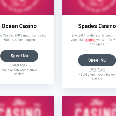
Ocean Casino
Spades Casino
n Casino: 200% matchbonus tot
Er wordt 1 gratis spin bijgesch
€500 + 20 bonusspins
voor elke
storting
van $ 1. Tot €
100 spins
Speel Nu
Speel Nu
T&Cs Apply
T&Cs Apply
*Geld alleen voor nieuwe
spelers
*Geld alleen voor nieuwe
spelers