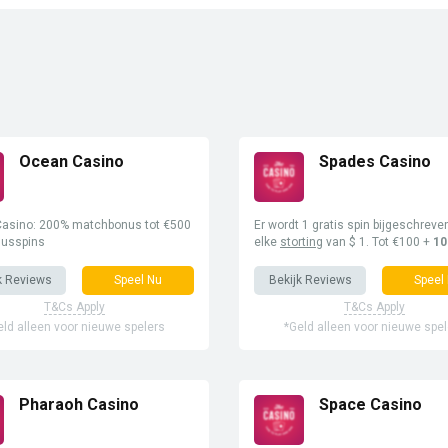
Ocean Casino
Spades Casino
asino: 200% matchbonus tot €500
Er wordt 1 gratis spin bijgeschreve
nusspins
elke
storting
van $ 1. Tot €100 +
10
k Reviews
Speel Nu
Bekijk Reviews
Speel
T&Cs Apply
T&Cs Apply
eld alleen voor nieuwe spelers
*Geld alleen voor nieuwe spel
Pharaoh Casino
Space Casino