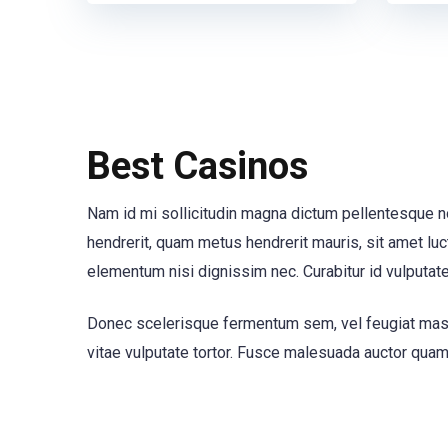
Best Casinos
Nam id mi sollicitudin magna dictum pellentesque non
hendrerit, quam metus hendrerit mauris, sit amet luct
elementum nisi dignissim nec. Curabitur id vulputate e
Donec scelerisque fermentum sem, vel feugiat massa 
vitae vulputate tortor. Fusce malesuada auctor quam,