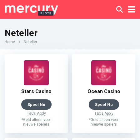
Neteller
Home
»
Neteller
Stars Casino
Ocean Casino
Speel Nu
Speel Nu
T&Cs Apply
T&Cs Apply
*Geld alleen voor
*Geld alleen voor
nieuwe spelers
nieuwe spelers