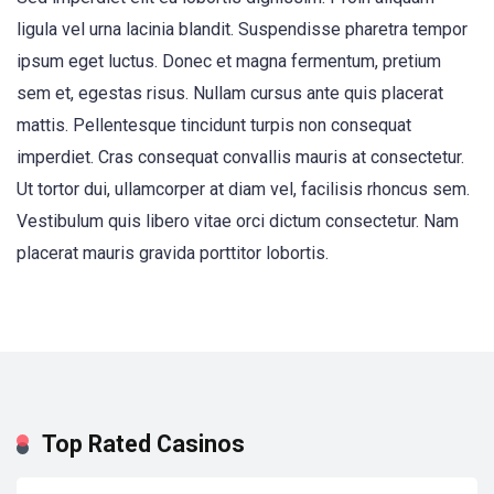
ligula vel urna lacinia blandit. Suspendisse pharetra tempor
ipsum eget luctus. Donec et magna fermentum, pretium
sem et, egestas risus. Nullam cursus ante quis placerat
mattis. Pellentesque tincidunt turpis non consequat
imperdiet. Cras consequat convallis mauris at consectetur.
Ut tortor dui, ullamcorper at diam vel, facilisis rhoncus sem.
Vestibulum quis libero vitae orci dictum consectetur. Nam
placerat mauris gravida porttitor lobortis.
Top Rated Casinos