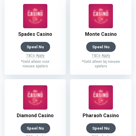
Spades Casino
Monte Casino
Speel Nu
Speel Nu
T&Cs Apply
T&Cs Apply
*Geld alleen voor
*Geld alleen bij nieuwe
nieuwe spelers
spelers
Diamond Casino
Pharaoh Casino
Speel Nu
Speel Nu