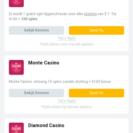
Er wordt 1 gratis spin bijgeschreven voor elke
storting
van $ 1. Tot
€100 +
100 spins
Bekijk Reviews
Speel Nu
T&Cs Apply
*Geld alleen voor nieuwe spelers
Monte Casino
Monte Casino: ontvang 10 spins zonder storting + €100 bonus
Bekijk Reviews
Speel Nu
T&Cs Apply
*Geld alleen bij nieuwe spelers
Diamond Casino