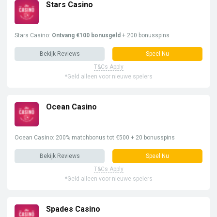
Stars Casino
Stars Casino:
Ontvang €100 bonusgeld
+ 200 bonusspins
Bekijk Reviews
Speel Nu
T&Cs Apply
*Geld alleen voor nieuwe spelers
Ocean Casino
Ocean Casino: 200% matchbonus tot €500 + 20 bonusspins
Bekijk Reviews
Speel Nu
T&Cs Apply
*Geld alleen voor nieuwe spelers
Spades Casino