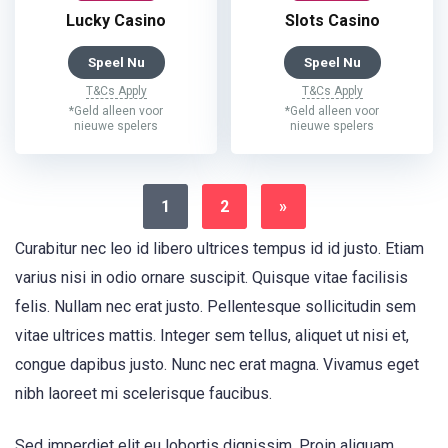
Lucky Casino
Slots Casino
Speel Nu
Speel Nu
T&Cs Apply
T&Cs Apply
*Geld alleen voor
*Geld alleen voor
nieuwe spelers
nieuwe spelers
1
2
»
Curabitur nec leo id libero ultrices tempus id id justo. Etiam
varius nisi in odio ornare suscipit. Quisque vitae facilisis
felis. Nullam nec erat justo. Pellentesque sollicitudin sem
vitae ultrices mattis. Integer sem tellus, aliquet ut nisi et,
congue dapibus justo. Nunc nec erat magna. Vivamus eget
nibh laoreet mi scelerisque faucibus.
Sed imperdiet elit eu lobortis dignissim. Proin aliquam