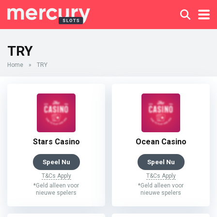
TRY
Home
»
TRY
Stars Casino
Ocean Casino
Speel Nu
Speel Nu
T&Cs Apply
T&Cs Apply
*Geld alleen voor
*Geld alleen voor
nieuwe spelers
nieuwe spelers