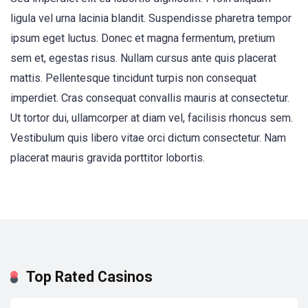
ligula vel urna lacinia blandit. Suspendisse pharetra tempor
ipsum eget luctus. Donec et magna fermentum, pretium
sem et, egestas risus. Nullam cursus ante quis placerat
mattis. Pellentesque tincidunt turpis non consequat
imperdiet. Cras consequat convallis mauris at consectetur.
Ut tortor dui, ullamcorper at diam vel, facilisis rhoncus sem.
Vestibulum quis libero vitae orci dictum consectetur. Nam
placerat mauris gravida porttitor lobortis.
Top Rated Casinos