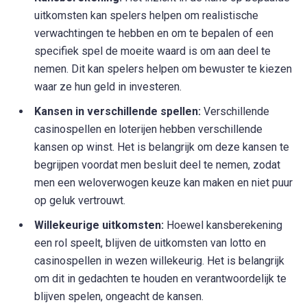
uitkomsten kan spelers helpen om realistische
verwachtingen te hebben en om te bepalen of een
specifiek spel de moeite waard is om aan deel te
nemen. Dit kan spelers helpen om bewuster te kiezen
waar ze hun geld in investeren.
Kansen in verschillende spellen:
Verschillende
casinospellen en loterijen hebben verschillende
kansen op winst. Het is belangrijk om deze kansen te
begrijpen voordat men besluit deel te nemen, zodat
men een weloverwogen keuze kan maken en niet puur
op geluk vertrouwt.
Willekeurige uitkomsten:
Hoewel kansberekening
een rol speelt, blijven de uitkomsten van lotto en
casinospellen in wezen willekeurig. Het is belangrijk
om dit in gedachten te houden en verantwoordelijk te
blijven spelen, ongeacht de kansen.