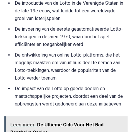
De introductie van de Lotto in de Verenigde Staten in
de late 19e eeuw, wat leidde tot een wereldwijde
groei van loterijspelen
De invoering van de eerste geautomatiseerde Lotto-
trekkingen in de jaren 1970, waardoor het spel
efficiënter en toegankelijker werd
De ontwikkeling van online Lotto-platforms, die het
mogelijk maakten om vanuit huis deel te nemen aan
Lotto-trekkingen, waardoor de populariteit van de
Lotto verder toenam
De impact van de Lotto op goede doelen en
maatschappelijke projecten, doordat een deel van de
opbrengsten wordt gedoneerd aan deze initiatieven
Lees meer
De Ultieme Gids Voor Het Bad