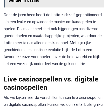
Bentheim Casino
Door de jaren heen heeft de Lotto zichzelf gepositioneerd
als een leuke en opwindende manier om kansspelen te
spelen. Daarnaast heeft het ook bijgedragen aan diverse
goede doelen en maatschappelijke projecten, waardoor de
Lotto meer is dan alleen een kansspel. Met zijn rijke
geschiedenis en continue evolutie blijft de Lotto een
favoriete keuze voor spelers over de hele wereld en blijft
het een wezenlijk onderdeel van de gokindustrie.
Live casinospellen vs. digitale
casinospellen
Als we kijken naar de verschillen tussen live casinospellen
en digitale casinospellen, kunnen we een aantal belangrijke