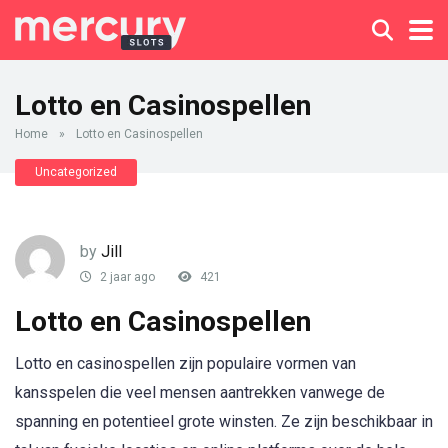
Lotto en Casinospellen
Home
»
Lotto en Casinospellen
Uncategorized
by
Jill
2 jaar ago
421
Lotto en Casinospellen
Lotto en casinospellen zijn populaire vormen van
kansspelen die veel mensen aantrekken vanwege de
spanning en potentieel grote winsten. Ze zijn beschikbaar in