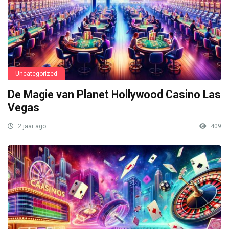
Uncategorized
De Magie van Planet Hollywood Casino Las
Vegas
2 jaar ago
409