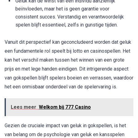
Geluk kan de winst van een individu aanzienlijk
beïnvloeden, maar het is geen garantie voor
consistent succes. Verstandig en verantwoordelijk
spelen blijft essentieel, zelfs in gunstige tijden.
Vanuit dit perspectief kan geconcludeerd worden dat geluk
een fundamentele rol speelt bij lotto en casinospellen. Het
kan het verschil maken tussen het winnen van een grote
prijs en met lege handen eindigen. Dit intrigerende aspect
van gokspellen blijft spelers boeien en verrassen, waardoor
het een onmisbaar onderdeel van de spelervaring is.
Lees meer
Welkom bij 777 Casino
Gezien de cruciale impact van geluk in gokspellen, is het
van belang om de psychologie van geluk en kansspelen