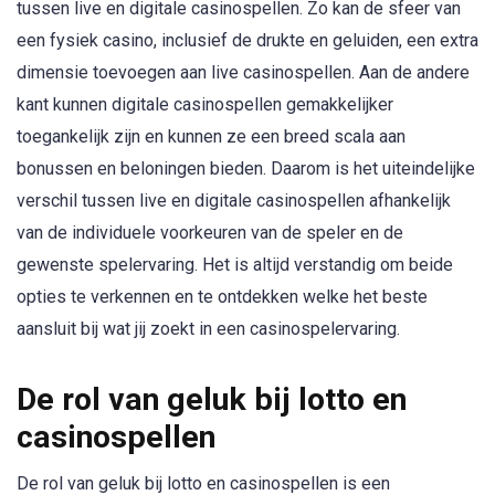
tussen live en digitale casinospellen. Zo kan de sfeer van
een fysiek casino, inclusief de drukte en geluiden, een extra
dimensie toevoegen aan live casinospellen. Aan de andere
kant kunnen digitale casinospellen gemakkelijker
toegankelijk zijn en kunnen ze een breed scala aan
bonussen en beloningen bieden. Daarom is het uiteindelijke
verschil tussen live en digitale casinospellen afhankelijk
van de individuele voorkeuren van de speler en de
gewenste spelervaring. Het is altijd verstandig om beide
opties te verkennen en te ontdekken welke het beste
aansluit bij wat jij zoekt in een casinospelervaring.
De rol van geluk bij lotto en
casinospellen
De rol van geluk bij lotto en casinospellen is een