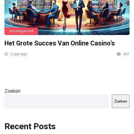
Uncategorized
Het Grote Succes Van Online Casino’s
2 jaar ago
397
Zoeken
Zoeken
Recent Posts