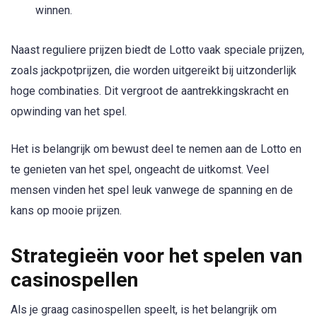
winnen.
Naast reguliere prijzen biedt de Lotto vaak speciale prijzen,
zoals jackpotprijzen, die worden uitgereikt bij uitzonderlijk
hoge combinaties. Dit vergroot de aantrekkingskracht en
opwinding van het spel.
Het is belangrijk om bewust deel te nemen aan de Lotto en
te genieten van het spel, ongeacht de uitkomst. Veel
mensen vinden het spel leuk vanwege de spanning en de
kans op mooie prijzen.
Strategieën voor het spelen van
casinospellen
Als je graag casinospellen speelt, is het belangrijk om