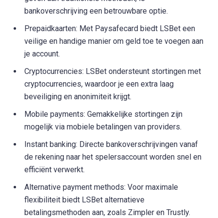
bankoverschrijving een betrouwbare optie.
Prepaidkaarten: Met Paysafecard biedt LSBet een
veilige en handige manier om geld toe te voegen aan
je account.
Cryptocurrencies: LSBet ondersteunt stortingen met
cryptocurrencies, waardoor je een extra laag
beveiliging en anonimiteit krijgt.
Mobile payments: Gemakkelijke stortingen zijn
mogelijk via mobiele betalingen van providers.
Instant banking: Directe bankoverschrijvingen vanaf
de rekening naar het spelersaccount worden snel en
efficiënt verwerkt.
Alternative payment methods: Voor maximale
flexibiliteit biedt LSBet alternatieve
betalingsmethoden aan, zoals Zimpler en Trustly.