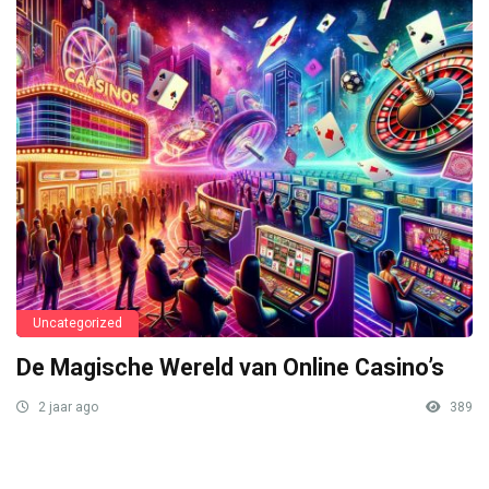
Uncategorized
De Magische Wereld van Online Casino’s
2 jaar ago
389