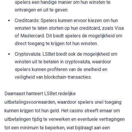
spelers een handige manier om hun winsten te
ontvangen en uit te geven.
Creditcards: Spelers kunnen ervoor kiezen om hun
winsten te laten storten op hun creditcard, zoals Visa
of Mastercard. Dit biedt spelers de mogelijkheid om
direct toegang te krijgen tot hun winsten.
Cryptovaluta: LSBet biedt ook de mogelijkheid om
winsten uit te betalen in cryptovaluta, waardoor
spelers kunnen profiteren van de snelheid en
veiligheid van blockchain-transacties.
Daarnaast hanteert LSBet redelijke
uitbetalingsvoorwaarden, waardoor spelers snel toegang
kunnen krijgen tot hun geld. Het casino streeft ernaar om
uitbetalingen tijdig te verwerken en eventuele vertragingen
tot een minimum te beperken, wat bijdraagt aan een