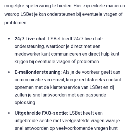
mogelijke spelervaring te bieden. Hier zijn enkele manieren
waarop LSBet je kan ondersteunen bij eventuele vragen of
problemen:
24/7 Live chat:
LSBet biedt 24/7 live chat-
ondersteuning, waardoor je direct met een
medewerker kunt communiceren en direct hulp kunt
krijgen bij eventuele vragen of problemen
E-mailondersteuning:
Als je de voorkeur geeft aan
communicatie via e-mail, kun je rechtstreeks contact
opnemen met de klantenservice van LSBet en zij
zullen je snel antwoorden met een passende
oplossing
Uitgebreide FAQ-sectie:
LSBet heeft een
uitgebreide sectie met veelgestelde vragen waar je
snel antwoorden op veelvoorkomende vragen kunt