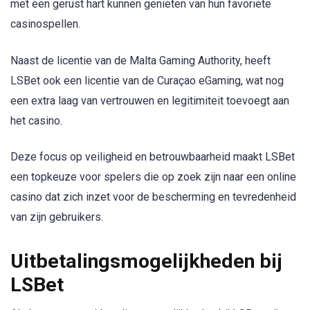
met een gerust hart kunnen genieten van hun favoriete
casinospellen.
Naast de licentie van de Malta Gaming Authority, heeft
LSBet ook een licentie van de Curaçao eGaming, wat nog
een extra laag van vertrouwen en legitimiteit toevoegt aan
het casino.
Deze focus op veiligheid en betrouwbaarheid maakt LSBet
een topkeuze voor spelers die op zoek zijn naar een online
casino dat zich inzet voor de bescherming en tevredenheid
van zijn gebruikers.
Uitbetalingsmogelijkheden bij
LSBet