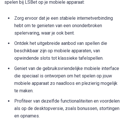
spelen bij LSBet op je mobiele apparaat:
Zorg ervoor dat je een stabiele internetverbinding
hebt om te genieten van een ononderbroken
spelervaring, waar je ook bent.
Ontdek het uitgebreide aanbod van spellen die
beschikbaar zijn op mobiele apparaten, van
opwindende slots tot klassieke tafelspellen.
Geniet van de gebruiksvriendelijke mobiele interface
die speciaal is ontworpen om het spelen op jouw
mobiele apparaat zo naadloos en plezierig mogelijk
te maken.
Profiteer van dezelfde functionaliteiten en voordelen
als op de desktopversie, zoals bonussen, stortingen
en opnames.