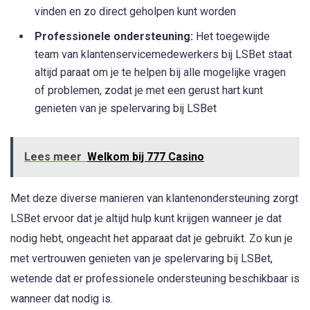
vinden en zo direct geholpen kunt worden
Professionele ondersteuning:
Het toegewijde
team van klantenservicemedewerkers bij LSBet staat
altijd paraat om je te helpen bij alle mogelijke vragen
of problemen, zodat je met een gerust hart kunt
genieten van je spelervaring bij LSBet
Lees meer
Welkom bij 777 Casino
Met deze diverse manieren van klantenondersteuning zorgt
LSBet ervoor dat je altijd hulp kunt krijgen wanneer je dat
nodig hebt, ongeacht het apparaat dat je gebruikt. Zo kun je
met vertrouwen genieten van je spelervaring bij LSBet,
wetende dat er professionele ondersteuning beschikbaar is
wanneer dat nodig is.