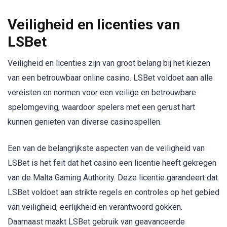
Veiligheid en licenties van
LSBet
Veiligheid en licenties zijn van groot belang bij het kiezen
van een betrouwbaar online casino. LSBet voldoet aan alle
vereisten en normen voor een veilige en betrouwbare
spelomgeving, waardoor spelers met een gerust hart
kunnen genieten van diverse casinospellen.
Een van de belangrijkste aspecten van de veiligheid van
LSBet is het feit dat het casino een licentie heeft gekregen
van de Malta Gaming Authority. Deze licentie garandeert dat
LSBet voldoet aan strikte regels en controles op het gebied
van veiligheid, eerlijkheid en verantwoord gokken.
Daarnaast maakt LSBet gebruik van geavanceerde