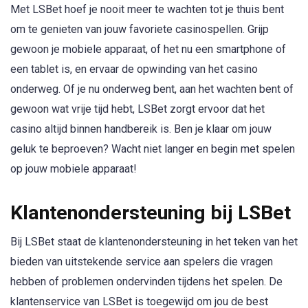
Met LSBet hoef je nooit meer te wachten tot je thuis bent
om te genieten van jouw favoriete casinospellen. Grijp
gewoon je mobiele apparaat, of het nu een smartphone of
een tablet is, en ervaar de opwinding van het casino
onderweg. Of je nu onderweg bent, aan het wachten bent of
gewoon wat vrije tijd hebt, LSBet zorgt ervoor dat het
casino altijd binnen handbereik is. Ben je klaar om jouw
geluk te beproeven? Wacht niet langer en begin met spelen
op jouw mobiele apparaat!
Klantenondersteuning bij LSBet
Bij LSBet staat de klantenondersteuning in het teken van het
bieden van uitstekende service aan spelers die vragen
hebben of problemen ondervinden tijdens het spelen. De
klantenservice van LSBet is toegewijd om jou de best