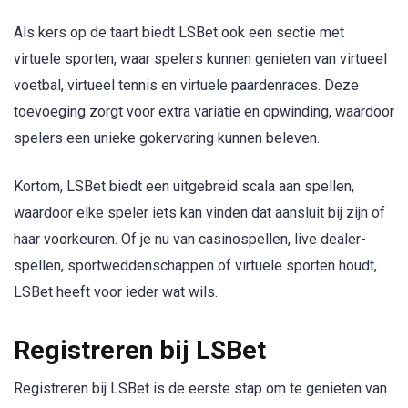
Als kers op de taart biedt LSBet ook een sectie met
virtuele sporten, waar spelers kunnen genieten van virtueel
voetbal, virtueel tennis en virtuele paardenraces. Deze
toevoeging zorgt voor extra variatie en opwinding, waardoor
spelers een unieke gokervaring kunnen beleven.
Kortom, LSBet biedt een uitgebreid scala aan spellen,
waardoor elke speler iets kan vinden dat aansluit bij zijn of
haar voorkeuren. Of je nu van casinospellen, live dealer-
spellen, sportweddenschappen of virtuele sporten houdt,
LSBet heeft voor ieder wat wils.
Registreren bij LSBet
Registreren bij LSBet is de eerste stap om te genieten van