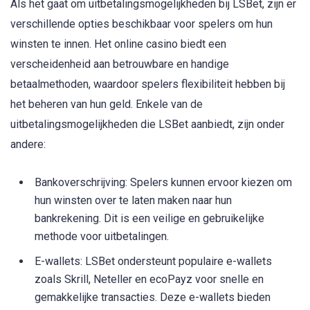
Als het gaat om uitbetalingsmogelijkheden bij LSBet, zijn er
verschillende opties beschikbaar voor spelers om hun
winsten te innen. Het online casino biedt een
verscheidenheid aan betrouwbare en handige
betaalmethoden, waardoor spelers flexibiliteit hebben bij
het beheren van hun geld. Enkele van de
uitbetalingsmogelijkheden die LSBet aanbiedt, zijn onder
andere:
Bankoverschrijving: Spelers kunnen ervoor kiezen om
hun winsten over te laten maken naar hun
bankrekening. Dit is een veilige en gebruikelijke
methode voor uitbetalingen.
E-wallets: LSBet ondersteunt populaire e-wallets
zoals Skrill, Neteller en ecoPayz voor snelle en
gemakkelijke transacties. Deze e-wallets bieden