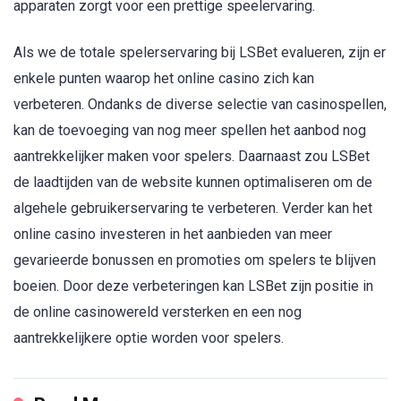
apparaten zorgt voor een prettige speelervaring.
Als we de totale spelerservaring bij LSBet evalueren, zijn er
enkele punten waarop het online casino zich kan
verbeteren. Ondanks de diverse selectie van casinospellen,
kan de toevoeging van nog meer spellen het aanbod nog
aantrekkelijker maken voor spelers. Daarnaast zou LSBet
de laadtijden van de website kunnen optimaliseren om de
algehele gebruikerservaring te verbeteren. Verder kan het
online casino investeren in het aanbieden van meer
gevarieerde bonussen en promoties om spelers te blijven
boeien. Door deze verbeteringen kan LSBet zijn positie in
de online casinowereld versterken en een nog
aantrekkelijkere optie worden voor spelers.