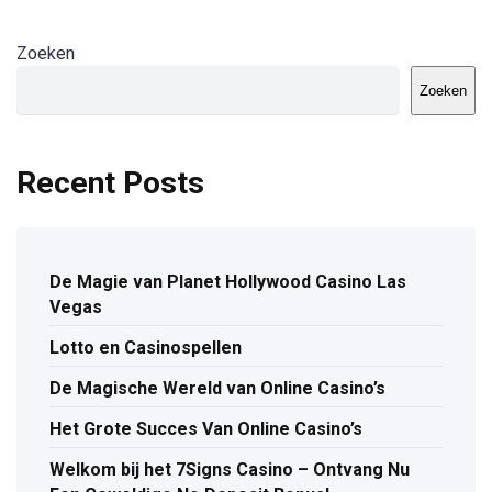
Zoeken
Zoeken
Recent Posts
De Magie van Planet Hollywood Casino Las
Vegas
Lotto en Casinospellen
De Magische Wereld van Online Casino’s
Het Grote Succes Van Online Casino’s
Welkom bij het 7Signs Casino – Ontvang Nu