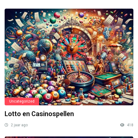
Uncategorized
Lotto en Casinospellen
2 jaar ago
418