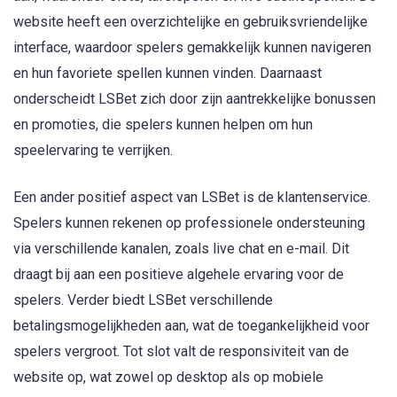
website heeft een overzichtelijke en gebruiksvriendelijke
interface, waardoor spelers gemakkelijk kunnen navigeren
en hun favoriete spellen kunnen vinden. Daarnaast
onderscheidt LSBet zich door zijn aantrekkelijke bonussen
en promoties, die spelers kunnen helpen om hun
speelervaring te verrijken.
Een ander positief aspect van LSBet is de klantenservice.
Spelers kunnen rekenen op professionele ondersteuning
via verschillende kanalen, zoals live chat en e-mail. Dit
draagt bij aan een positieve algehele ervaring voor de
spelers. Verder biedt LSBet verschillende
betalingsmogelijkheden aan, wat de toegankelijkheid voor
spelers vergroot. Tot slot valt de responsiviteit van de
website op, wat zowel op desktop als op mobiele