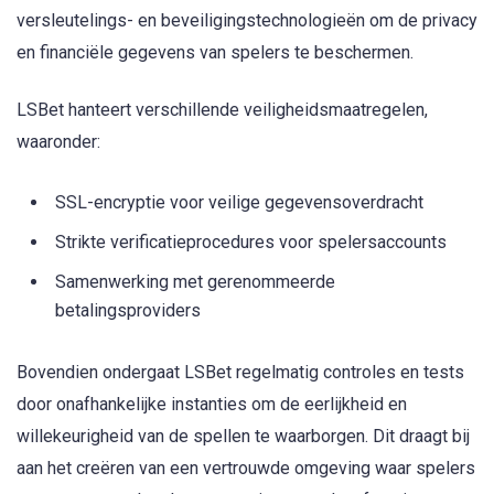
versleutelings- en beveiligingstechnologieën om de privacy
en financiële gegevens van spelers te beschermen.
LSBet hanteert verschillende veiligheidsmaatregelen,
waaronder:
SSL-encryptie voor veilige gegevensoverdracht
Strikte verificatieprocedures voor spelersaccounts
Samenwerking met gerenommeerde
betalingsproviders
Bovendien ondergaat LSBet regelmatig controles en tests
door onafhankelijke instanties om de eerlijkheid en
willekeurigheid van de spellen te waarborgen. Dit draagt bij
aan het creëren van een vertrouwde omgeving waar spelers