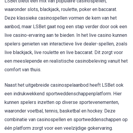
LSBet biedt een mix van populaire casinospellen,
waaronder slots, blackjack, roulette, poker en baccarat.
Deze klassieke casinospellen vormen de kern van het
aanbod, maar LSBet gaat nog een stap verder door ook een
live casino-ervaring aan te bieden. In het live casino kunnen
spelers genieten van interactieve live dealer-spellen, zoals
live blackjack, live roulette en live baccarat. Dit zorgt voor
een meeslepende en realistische casinobeleving vanuit het
comfort van thuis.
Naast het uitgebreide casinospelaanbod heeft LSBet ook
een indrukwekkend sportweddenschappenplatform. Hier
kunnen spelers inzetten op diverse sportevenementen,
waaronder voetbal, tennis, basketbal en hockey. Deze
combinatie van casinospellen en sportweddenschappen op
één platform zorgt voor een veelzijdige gokervaring.