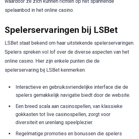
waardoor ze zich kunnen richten op het spannende
spelaanbod in het online casino.
Spelerservaringen bij LSBet
LSBet staat bekend om haar uitstekende spelerservaringen.
Spelers spreken vol lof over de diverse aspecten van het
online casino. Hier zijn enkele punten die de
spelerservaring bij LSBet kenmerken:
Interactieve en gebruiksvriendelijke interface die de
spelers gemakkelijk navigatie biedt door de website.
Een breed scala aan casinospellen, van klassieke
gokkasten tot live casinospellen, zorgt voor
diversiteit en urenlang speelplezier.
Regelmatige promoties en bonussen die spelers