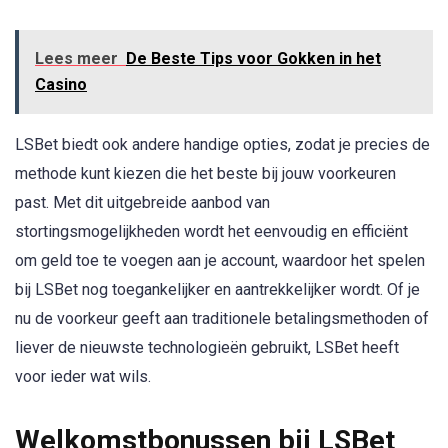
Lees meer
De Beste Tips voor Gokken in het
Casino
LSBet biedt ook andere handige opties, zodat je precies de
methode kunt kiezen die het beste bij jouw voorkeuren
past. Met dit uitgebreide aanbod van
stortingsmogelijkheden wordt het eenvoudig en efficiënt
om geld toe te voegen aan je account, waardoor het spelen
bij LSBet nog toegankelijker en aantrekkelijker wordt. Of je
nu de voorkeur geeft aan traditionele betalingsmethoden of
liever de nieuwste technologieën gebruikt, LSBet heeft
voor ieder wat wils.
Welkomstbonussen bij LSBet