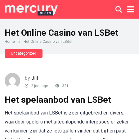
Het Online Casino van LSBet
Home
»
Het Online Casino van LSBet
Uncategorized
by
Jill
2 jaar ago
321
Het spelaanbod van LSBet
Het spelaanbod van LSBet is zeer uitgebreid en divers,
waardoor spelers met uiteenlopende interesses er zeker
van kunnen zijn dat ze iets zullen vinden dat bij hen past.