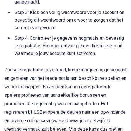
aangemaakt.
Stap 3: Kies een veilig wachtwoord voor je account en
bevestig dit wachtwoord om ervoor te zorgen dat het
correct is ingevoerd.
Stap 4: Controleer je gegevens nogmaals en bevestig
je registratie. Hiervoor ontvang je een link in je e-mail
waarmee je jouw account kunt activeren.
Zodra je registratie is voltooid, kun je inloggen op je account
en genieten van het brede scala aan beschikbare spellen en
weddenschappen. Bovendien kunnen geregistreerde
spelers profiteren van aantrekkelijke bonussen en
promoties die regelmatig worden aangeboden. Het
registreren bij LSBet opent de deuren naar een opwindende
en diverse online casinowereld waar je ongetwijfeld
urenlang vermaak zult beleven. Mis deze kans dus niet en