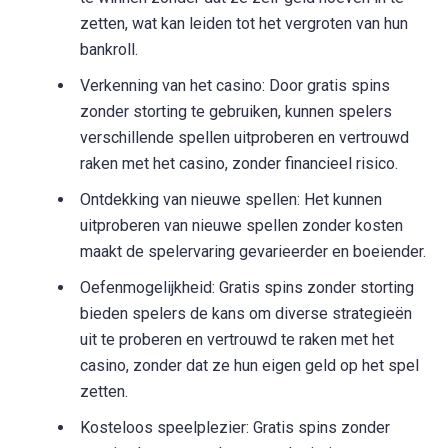
zetten, wat kan leiden tot het vergroten van hun
bankroll.
Verkenning van het casino: Door gratis spins
zonder storting te gebruiken, kunnen spelers
verschillende spellen uitproberen en vertrouwd
raken met het casino, zonder financieel risico.
Ontdekking van nieuwe spellen: Het kunnen
uitproberen van nieuwe spellen zonder kosten
maakt de spelervaring gevarieerder en boeiender.
Oefenmogelijkheid: Gratis spins zonder storting
bieden spelers de kans om diverse strategieën
uit te proberen en vertrouwd te raken met het
casino, zonder dat ze hun eigen geld op het spel
zetten.
Kosteloos speelplezier: Gratis spins zonder