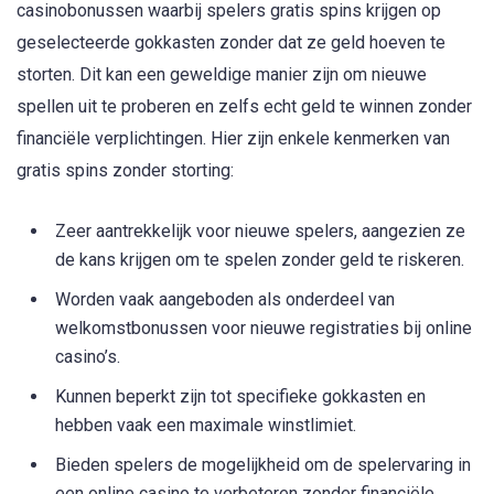
casinobonussen waarbij spelers gratis spins krijgen op
geselecteerde gokkasten zonder dat ze geld hoeven te
storten. Dit kan een geweldige manier zijn om nieuwe
spellen uit te proberen en zelfs echt geld te winnen zonder
financiële verplichtingen. Hier zijn enkele kenmerken van
gratis spins zonder storting:
Zeer aantrekkelijk voor nieuwe spelers, aangezien ze
de kans krijgen om te spelen zonder geld te riskeren.
Worden vaak aangeboden als onderdeel van
welkomstbonussen voor nieuwe registraties bij online
casino’s.
Kunnen beperkt zijn tot specifieke gokkasten en
hebben vaak een maximale winstlimiet.
Bieden spelers de mogelijkheid om de spelervaring in
een online casino te verbeteren zonder financiële