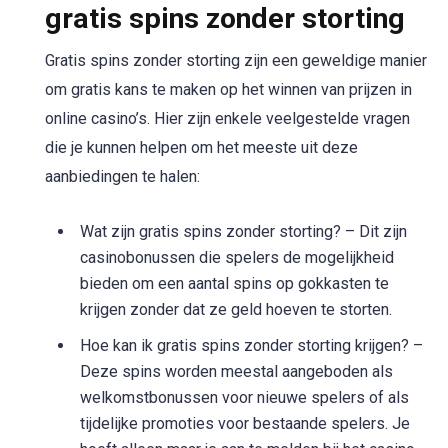
gratis spins zonder storting
Gratis spins zonder storting zijn een geweldige manier
om gratis kans te maken op het winnen van prijzen in
online casino’s. Hier zijn enkele veelgestelde vragen
die je kunnen helpen om het meeste uit deze
aanbiedingen te halen:
Wat zijn gratis spins zonder storting? – Dit zijn
casinobonussen die spelers de mogelijkheid
bieden om een aantal spins op gokkasten te
krijgen zonder dat ze geld hoeven te storten.
Hoe kan ik gratis spins zonder storting krijgen? –
Deze spins worden meestal aangeboden als
welkomstbonussen voor nieuwe spelers of als
tijdelijke promoties voor bestaande spelers. Je