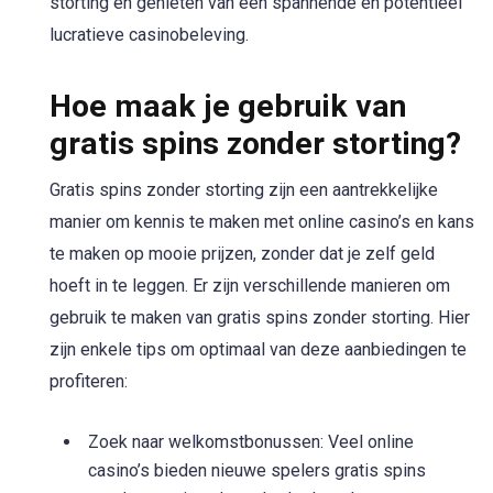
storting en genieten van een spannende en potentieel
lucratieve casinobeleving.
Hoe maak je gebruik van
gratis spins zonder storting?
Gratis spins zonder storting zijn een aantrekkelijke
manier om kennis te maken met online casino’s en kans
te maken op mooie prijzen, zonder dat je zelf geld
hoeft in te leggen. Er zijn verschillende manieren om
gebruik te maken van gratis spins zonder storting. Hier
zijn enkele tips om optimaal van deze aanbiedingen te
profiteren:
Zoek naar welkomstbonussen: Veel online
casino’s bieden nieuwe spelers gratis spins