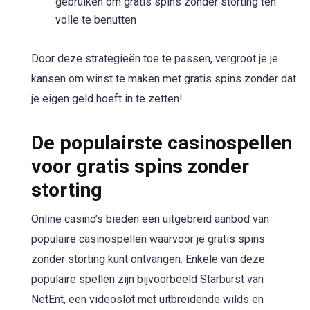
gebruiken om gratis spins zonder storting ten
volle te benutten
Door deze strategieën toe te passen, vergroot je je
kansen om winst te maken met gratis spins zonder dat
je eigen geld hoeft in te zetten!
De populairste casinospellen
voor gratis spins zonder
storting
Online casino’s bieden een uitgebreid aanbod van
populaire casinospellen waarvoor je gratis spins
zonder storting kunt ontvangen. Enkele van deze
populaire spellen zijn bijvoorbeeld Starburst van
NetEnt, een videoslot met uitbreidende wilds en