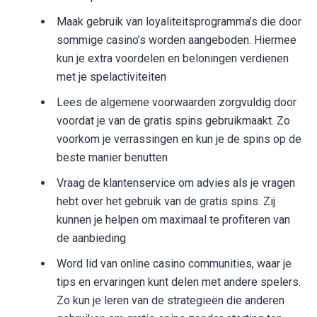
Maak gebruik van loyaliteitsprogramma’s die door
sommige casino’s worden aangeboden. Hiermee
kun je extra voordelen en beloningen verdienen
met je spelactiviteiten
Lees de algemene voorwaarden zorgvuldig door
voordat je van de gratis spins gebruikmaakt. Zo
voorkom je verrassingen en kun je de spins op de
beste manier benutten
Vraag de klantenservice om advies als je vragen
hebt over het gebruik van de gratis spins. Zij
kunnen je helpen om maximaal te profiteren van
de aanbieding
Word lid van online casino communities, waar je
tips en ervaringen kunt delen met andere spelers.
Zo kun je leren van de strategieën die anderen