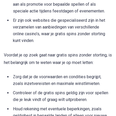
aan als promotie voor bepaalde spellen of als
speciale actie tijdens feestdagen of evenementen.
Er zijn ook websites die gespecialiseerd zijn in het
verzamelen van aanbiedingen van verschillende
online casino’s, waar je gratis spins zonder storting
kunt vinden.
Voordat je op zoek gaat naar gratis spins zonder storting, is
het belangrijk om te weten waar je op moet letten:
Zorg dat je de voorwaarden en condities begrijpt,
zoals inzetvereisten en maximale winstlimieten.
Controleer of de gratis spins geldig zijn voor spellen
die je leuk vindt of graag wilt uitproberen.
Houd rekening met eventuele beperkingen, zoals
geldigheid in bepaalde landen of alleen voor nieuwe