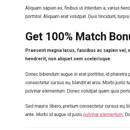
Aliquam sapien ex, finibus ut interdum a, varius hendr
porttitor. Aliquam erat volutpat. Duis tincidunt, turpi
Get 100% Match Bon
Praesent magna lacus, faucibus ac sapien vel, 
hendrerit, non aliquet sem scelerisque.
Donec bibendum augue in erat porttitor, id pharetra 
consectetur cursus eu, blandit at arcu. Morbi justo t
pulvinar elementum. Donec volutpat quam quis port
Sed mauris libero, pretium consectetur cursus eu, bl
ante. Morbi id augue id justo
pulvinar elementum
. D