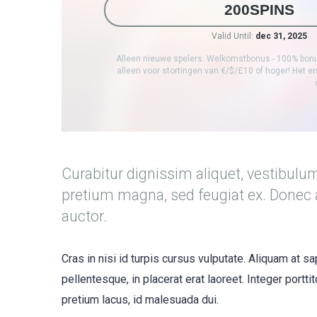
200SPINS
Valid Until:
dec 31, 2025
Alleen nieuwe spelers. Welkomstbonus - 100% bonus
alleen voor stortingen van €/$/£10 of hoger! Het e
Curabitur dignissim aliquet, vestibulu
pretium magna, sed feugiat ex. Donec 
auctor.
Cras in nisi id turpis cursus vulputate. Aliquam at s
pellentesque, in placerat erat laoreet. Integer portt
pretium lacus, id malesuada dui.