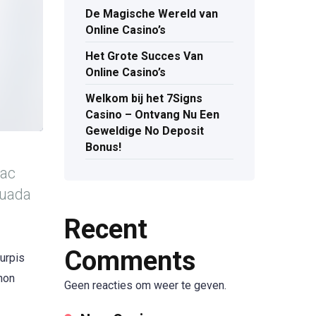
De Magische Wereld van
Online Casino’s
Het Grote Succes Van
Online Casino’s
Welkom bij het 7Signs
Casino – Ontvang Nu Een
Geweldige No Deposit
Bonus!
 ac
suada
Recent
Comments
turpis
 non
Geen reacties om weer te geven.