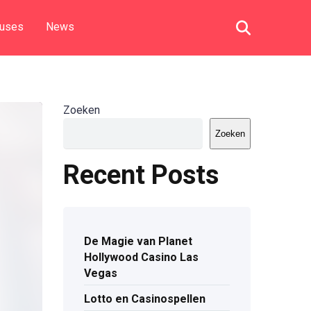
uses
News
Zoeken
Zoeken
Recent Posts
De Magie van Planet
Hollywood Casino Las
Vegas
Lotto en Casinospellen