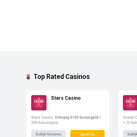
Top Rated Casinos
Stars Casino
Stars Casino:
Ontvang €100 bonusgeld
+
Ocean C
200 bonusspins
+ 20 bo
Bekijk Reviews
Speel Nu
Bekij