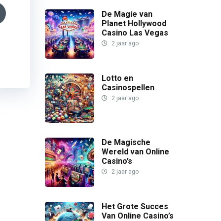
De Magie van
Planet Hollywood
Casino Las Vegas
2 jaar ago
Lotto en
Casinospellen
2 jaar ago
De Magische
Wereld van Online
Casino’s
2 jaar ago
Het Grote Succes
Van Online Casino’s