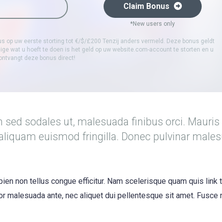
Claim Bonus
*New users only
 op uw eerste storting tot €/$/£200 Tenzij anders vermeld. Deze bonus geldt
nige wat u hoeft te doen is het geld op uw website.com-account te storten en u
ontvangt deze bonus direct!
m sed sodales ut, malesuada finibus orci. Mauris
aliquam euismod fringilla. Donec pulvinar male
apien non tellus congue efficitur. Nam scelerisque quam quis link 
itor malesuada ante, nec aliquet dui pellentesque sit amet. Fusce