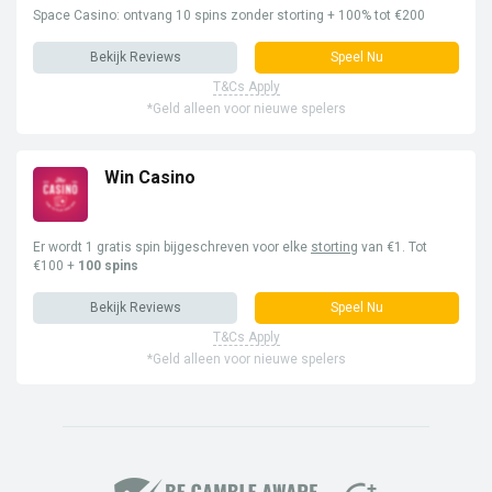
Space Casino: ontvang 10 spins zonder storting + 100% tot €200
Bekijk Reviews
Speel Nu
T&Cs Apply
*Geld alleen voor nieuwe spelers
Win Casino
Er wordt 1 gratis spin bijgeschreven voor elke
storting
van €1. Tot
€100 +
100 spins
Bekijk Reviews
Speel Nu
T&Cs Apply
*Geld alleen voor nieuwe spelers