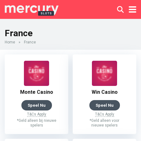
France
Home
»
France
Monte Casino
Win Casino
Speel Nu
Speel Nu
T&Cs Apply
T&Cs Apply
*Geld alleen bij nieuwe
*Geld alleen voor
spelers
nieuwe spelers