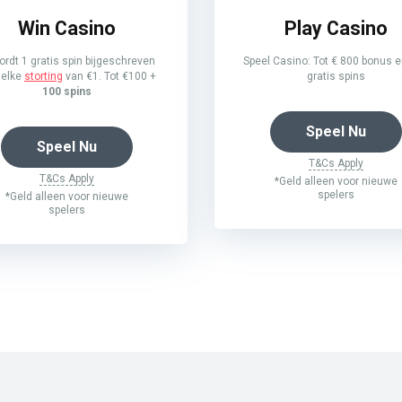
Win Casino
Play Casino
ordt 1 gratis spin bijgeschreven
Speel Casino: Tot € 800 bonus 
 elke
storting
van €1. Tot €100 +
gratis spins
100 spins
Speel Nu
Speel Nu
T&Cs Apply
T&Cs Apply
*Geld alleen voor nieuwe
spelers
*Geld alleen voor nieuwe
spelers