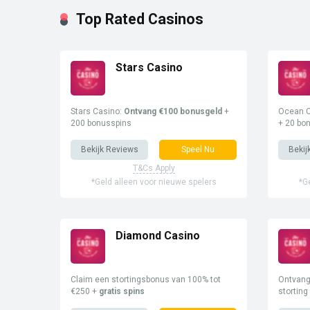
Top Rated Casinos
Stars Casino
Stars Casino:
Ontvang €100 bonusgeld
+
Ocean C
200 bonusspins
+ 20 bo
Bekijk Reviews
Speel Nu
Bekij
T&Cs Apply
*Geld alleen voor nieuwe spelers
*G
Diamond Casino
Claim een ​​stortingsbonus van 100% tot
Ontvang
€250 +
gratis spins
storting