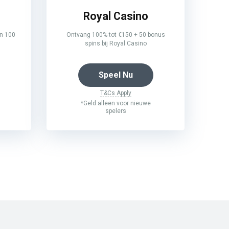
Royal Casino
en 100
Ontvang 100% tot €150 + 50 bonus
spins bij Royal Casino
Speel Nu
T&Cs Apply
*Geld alleen voor nieuwe
spelers