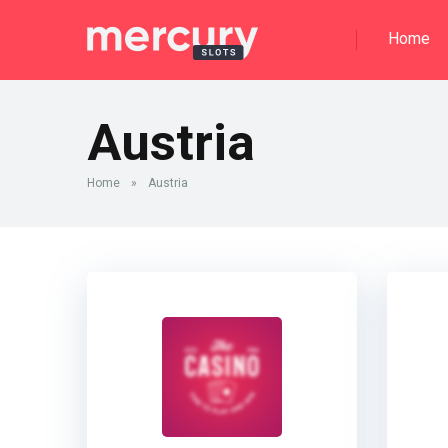
Home
Austria
Home
»
Austria