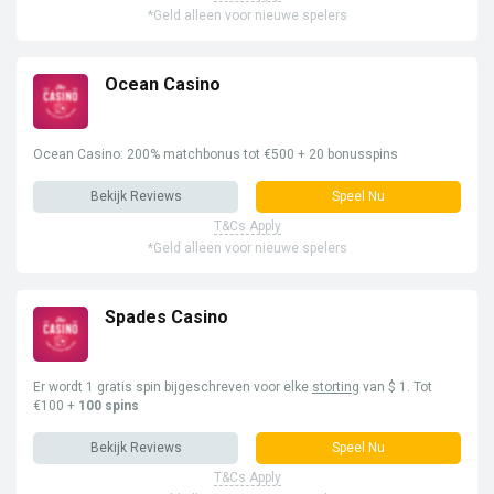
*Geld alleen voor nieuwe spelers
Ocean Casino
Ocean Casino: 200% matchbonus tot €500 + 20 bonusspins
Bekijk Reviews
Speel Nu
T&Cs Apply
*Geld alleen voor nieuwe spelers
Spades Casino
Er wordt 1 gratis spin bijgeschreven voor elke
storting
van $ 1. Tot
€100 +
100 spins
Bekijk Reviews
Speel Nu
T&Cs Apply