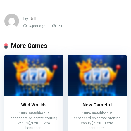
by
Jill
4 jaar ago
610
More Games
Wild Worlds
New Camelot
100% matchbonus
100% matchbonus
gebaseerd op eerste storting
gebaseerd op eerste storting
van £/$/€20+. Extra
van £/$/€20+. Extra
bonussen.
bonussen.