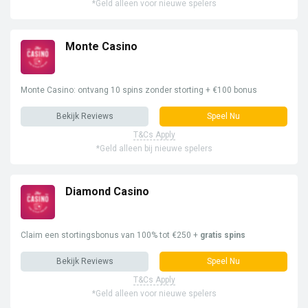
*Geld alleen voor nieuwe spelers
Monte Casino
Monte Casino: ontvang 10 spins zonder storting + €100 bonus
Bekijk Reviews
Speel Nu
T&Cs Apply
*Geld alleen bij nieuwe spelers
Diamond Casino
Claim een ​​stortingsbonus van 100% tot €250 +
gratis spins
Bekijk Reviews
Speel Nu
T&Cs Apply
*Geld alleen voor nieuwe spelers