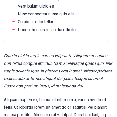
Vestibulum ultricies
Nunc consectetur urna quis elit
Curabitur odio tellus
Donec rhoncus mi ac dui efficitur
Cras in nisi id turpis cursus vulputate. Aliquam at sapien
non tellus congue efficitur. Nam scelerisque quam quis link
turpis pellentesque, in placerat erat laoreet. Integer porttitor
malesuada ante, nec aliquet dui pellentesque sit amet.
Fusce non pretium lacus, id malesuada dui.
Aliquam sapien ex, finibus ut interdum a, varius hendrerit
felis. Ut lobortis lorem sit amet dolor sagittis, vel blandit
massa porttitor. Aliquam erat volutpat. Duis tincidunt, turpis