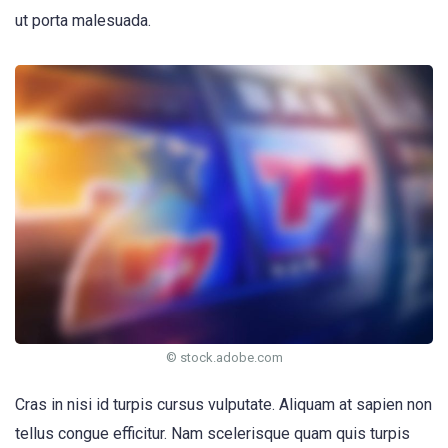
ut porta malesuada.
© stock.adobe.com
Cras in nisi id turpis cursus vulputate. Aliquam at sapien non
tellus congue efficitur. Nam scelerisque quam quis turpis