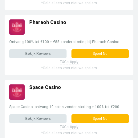
*Geld alleen voor nieuwe spelers
Pharaoh Casino
Ontvang 100% tot €100 + €88 zonder storting bij Pharaoh Casino
Bekijk Reviews
Speel Nu
T&Cs Apply
*Geld alleen voor nieuwe spelers
Space Casino
Space Casino: ontvang 10 spins zonder storting + 100% tot €200
Bekijk Reviews
Speel Nu
T&Cs Apply
*Geld alleen voor nieuwe spelers