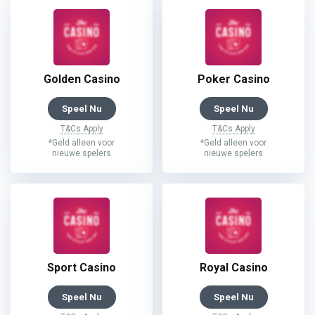
Golden Casino
Poker Casino
Speel Nu
Speel Nu
T&Cs Apply
T&Cs Apply
*Geld alleen voor
*Geld alleen voor
nieuwe spelers
nieuwe spelers
Sport Casino
Royal Casino
Speel Nu
Speel Nu