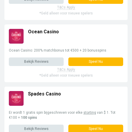
T&Cs Apply
*Geld alleen voor nieuwe spelers
Ocean Casino
Ocean Casino: 200% matchbonus tot €500 + 20 bonusspins
Bekijk Reviews
Speel Nu
T&Cs Apply
*Geld alleen voor nieuwe spelers
Spades Casino
Er wordt 1 gratis spin bijgeschreven voor elke
storting
van $ 1. Tot
€100 +
100 spins
Bekijk Reviews
Speel Nu