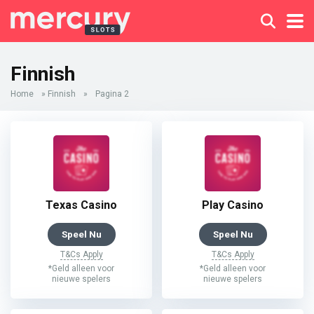
Finnish
Home
»
Finnish
»
Pagina 2
Texas Casino
Play Casino
Speel Nu
Speel Nu
T&Cs Apply
T&Cs Apply
*Geld alleen voor
*Geld alleen voor
nieuwe spelers
nieuwe spelers